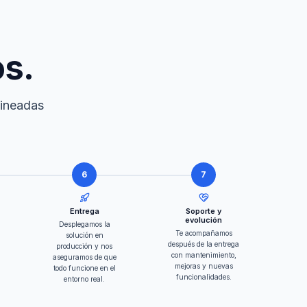
os.
lineadas
6
7
Entrega
Soporte y
evolución
Desplegamos la
Te acompañamos
solución en
después de la entrega
producción y nos
con mantenimiento,
aseguramos de que
mejoras y nuevas
todo funcione en el
funcionalidades.
entorno real.