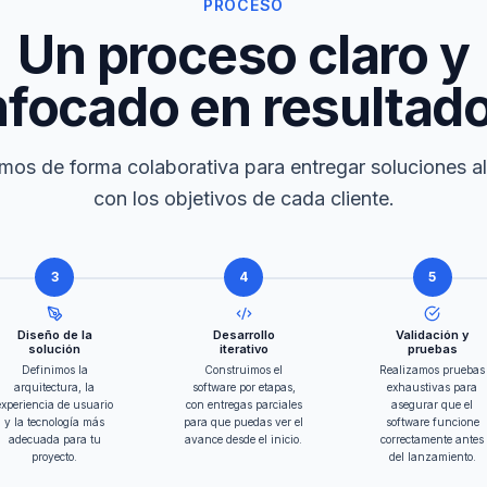
PROCESO
Un proceso claro y
focado en resultad
mos de forma colaborativa para entregar soluciones a
con los objetivos de cada cliente.
3
4
5
Diseño de la
Desarrollo
Validación y
solución
iterativo
pruebas
Definimos la
Construimos el
Realizamos pruebas
arquitectura, la
software por etapas,
exhaustivas para
experiencia de usuario
con entregas parciales
asegurar que el
y la tecnología más
para que puedas ver el
software funcione
adecuada para tu
avance desde el inicio.
correctamente antes
proyecto.
del lanzamiento.