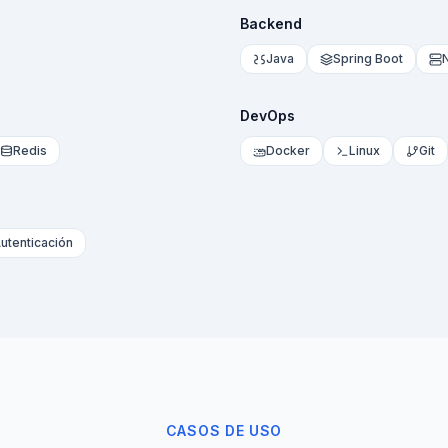
Backend
Java
Spring Boot
DevOps
Redis
Docker
Linux
Git
utenticación
CASOS DE USO