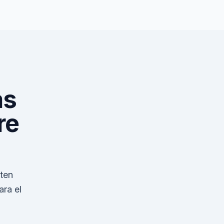
as
re
ten
ara el