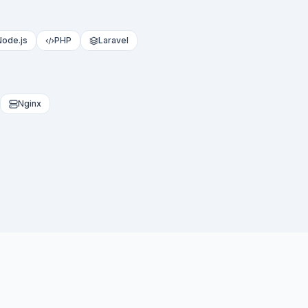
Node.js
PHP
Laravel
Nginx