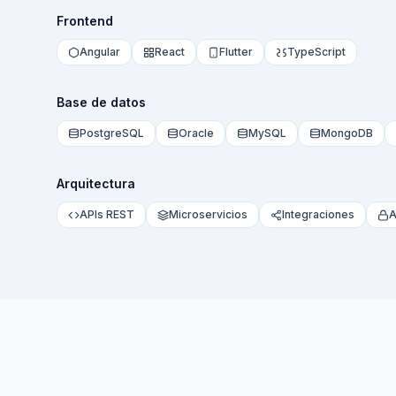
Frontend
Angular
React
Flutter
TypeScript
Base de datos
PostgreSQL
Oracle
MySQL
MongoDB
Arquitectura
APIs REST
Microservicios
Integraciones
A